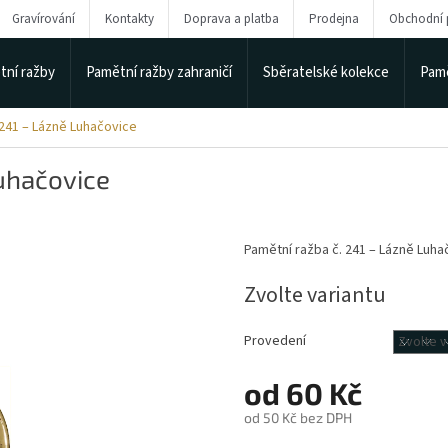
Gravírování
Kontakty
Doprava a platba
Prodejna
Obchodní
tní ražby
Pamětní ražby zahraničí
Sběratelské kolekce
Pamě
 241 – Lázně Luhačovice
Luhačovice
Pamětní ražba č. 241 – Lázně Luha
Zvolte variantu
Provedení
od
60 Kč
od
50 Kč
bez DPH
Měrná