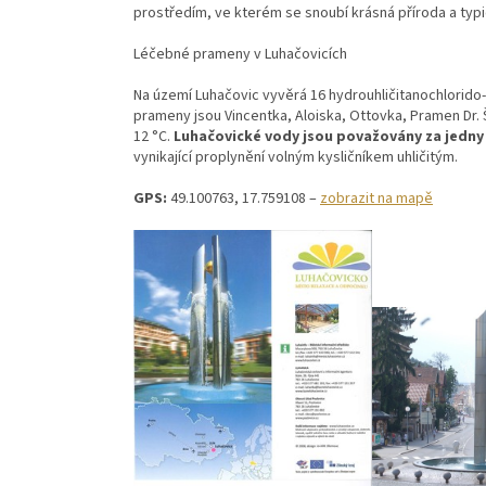
prostředím, ve kterém se snoubí krásná příroda a typi
Léčebné prameny v Luhačovicích
Na území Luhačovic vyvěrá 16 hydrouhličitanochlorido
prameny jsou Vincentka, Aloiska, Ottovka, Pramen Dr. 
12 °C.
Luhačovické vody jsou považovány za jedny 
vynikající proplynění volným kysličníkem uhličitým.
GPS:
49.100763, 17.759108 –
zobrazit na mapě