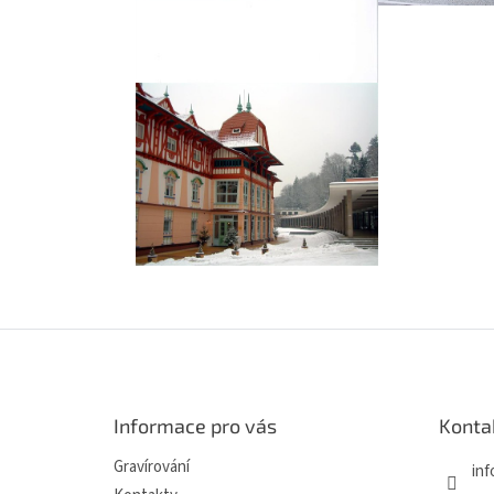
Z
á
p
a
Informace pro vás
Konta
t
í
Gravírování
inf