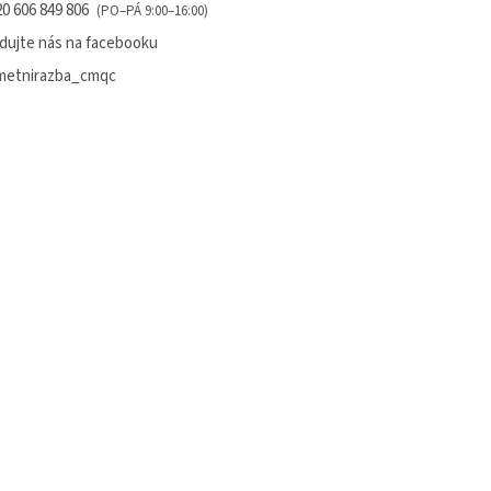
0 606 849 806
dujte nás na facebooku
metnirazba_cmqc