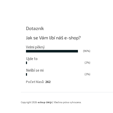
Dotazník
Jak se Vám líbí náš e-shop?
Velmi pěkný
(96%)
Ujde to
(2%)
Nelíbí se mi
(2%)
Počet hlasů:
262
Copyright 2026
eshop CMQC
. Všechna práva vyhrazena.