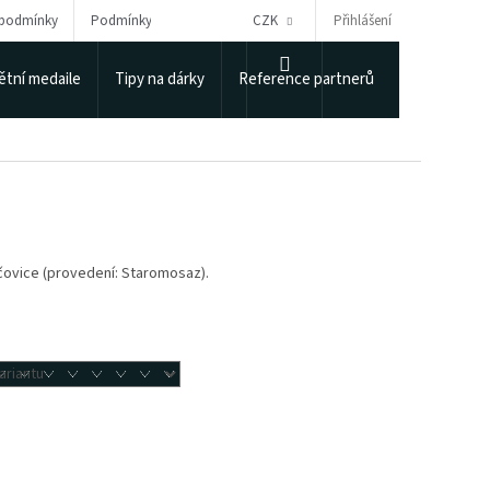
Přihlášení
 podmínky
Podmínky ochrany osobních údajů
CZK
Puncovní úřad
NÁKUPNÍ
tní medaile
Tipy na dárky
Reference partnerů
KOŠÍK
čovice (provedení: Staromosaz).