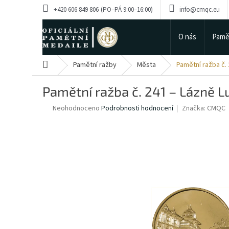
Přejít
+420 606 849 806
info@cmqc.eu
na
obsah
O nás
Pamě
Domů
Pamětní ražby
Města
Pamětní ražba č.
Pamětní ražba č. 241 – Lázně 
Průměrné
Neohodnoceno
Podrobnosti hodnocení
Značka:
CMQC
hodnocení
produktu
je
0,0
z
5
hvězdiček.