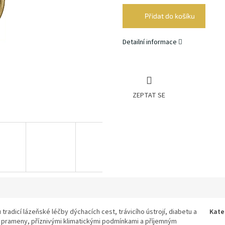
cena:
Přidat do košíku
Detailní informace
ZEPTAT SE
tradicí lázeňské léčby dýchacích cest, trávicího ústrojí, diabetu a
Kate
i prameny, příznivými klimatickými podmínkami a příjemným