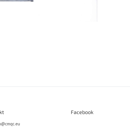
kt
Facebook
o
@
cmqc.eu