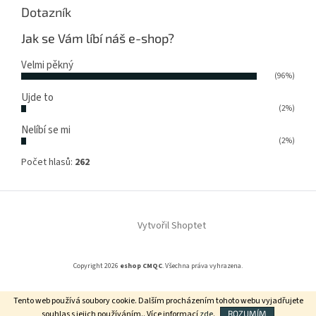
Dotazník
Jak se Vám líbí náš e-shop?
Velmi pěkný
(96%)
Ujde to
(2%)
Nelíbí se mi
(2%)
Počet hlasů:
262
Vytvořil Shoptet
Copyright 2026
eshop CMQC
. Všechna práva vyhrazena.
Tento web používá soubory cookie. Dalším procházením tohoto webu vyjadřujete
Grafický návrh vytvořil a na Shoptet implementoval
Tomáš Hlad
&
souhlas s jejich používáním.. Více informací
zde
.
ROZUMÍM