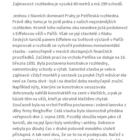
Zajímavost: rozhledna je vysoká 60 metrů a má 299 schodů.
Jednou z hlavních dominant Prahy je Petřínská rozhledna.
Právě díky tomu je to jistě jedna z našich nejznámějších
rozhleden. Kromě toho našemu oku neunikne jistá podobnost
s Eiffelovou věží v Paříži. Však se její stavitelé z Klubu
českých turistů panem Eiffelem na Světové výstavě v Paříži
inspirovali a rozhodli se vytvořit podobnou monumentální
stavbu - samozřejmě v mezích dostupných finančních
prostředků. Začátek prací na vrcholu Petřína se datuje na 16.
března 1891. Byla postavena konstrukce rozhledny,
namontovány schody a výtah. Samotná stavba je velice
zajímavá: vždyť montéři ji sestavili za pouhé čtyři měsíce! Ale
není se čemu divit - byli i na dnešní dobu neobyčejně zruční.
Například nýty, kterými se konstrukce sesazovala
dohromady nahřáli konstruktéři na zemi v kleštích, a pak je
házeli těm na věži, kteří je obratně kleštěmi chytali.
Současně byla na vrchol Petřína postavena i známá lanovka z
dílny firmy Ringhoffer. Celá stavba byla slavnostně předána
veřejnosti dne 2. srpna 1891. Později sloužila nejen jako cíl
turistů, ale na její špici byly umístěny i antény. Dokonce
nebyla po dlouhý čas v druhé polovině minulého století
přístupná. A tak není divu, že se to na ní podepsalo. Načež v