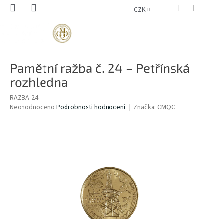
Přejít
CZK
na
obsah
NÁKUPNÍ
KOŠÍK
Pamětní ražba č. 24 – Petřínská
rozhledna
RAZBA-24
Průměrné
Neohodnoceno
Podrobnosti hodnocení
Značka:
CMQC
hodnocení
produktu
je
0,0
z
5
hvězdiček.