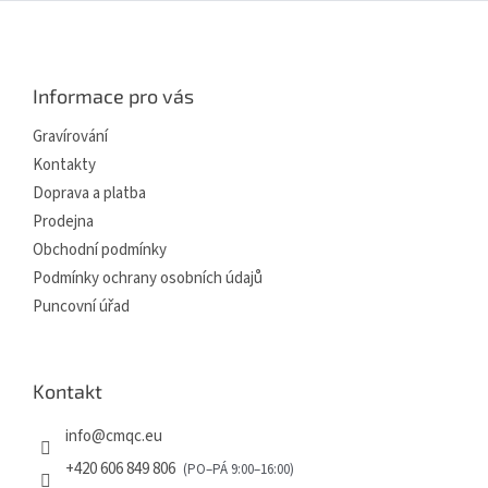
Z
á
p
a
Informace pro vás
t
í
Gravírování
Kontakty
Doprava a platba
Prodejna
Obchodní podmínky
Podmínky ochrany osobních údajů
Puncovní úřad
Kontakt
info
@
cmqc.eu
+420 606 849 806