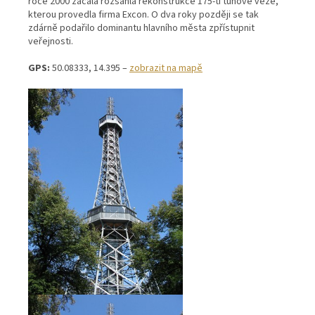
roce 2000 začala rozsáhlá rekonstrukce 175-ti tunové věže,
kterou provedla firma Excon. O dva roky později se tak
zdárně podařilo dominantu hlavního města zpřístupnit
veřejnosti.
GPS:
50.08333, 14.395 –
zobrazit na mapě