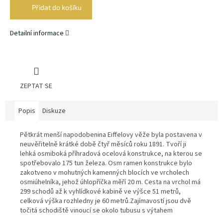
Přidat do košíku
Detailní informace
ZEPTAT SE
Popis
Diskuze
Pětkrát menší napodobenina Eiffelovy věže byla postavena v
neuvěřitelně krátké době čtyř měsíců roku 1891. Tvoří ji
lehká osmiboká příhradová ocelová konstrukce, na kterou se
spotřebovalo 175 tun železa. Osm ramen konstrukce bylo
zakotveno v mohutných kamenných blocích ve vrcholech
osmiúhelníka, jehož úhlopříčka měří 20 m. Cesta na vrchol má
299 schodů až k vyhlídkové kabině ve výšce 51 metrů,
celková výška rozhledny je 60 metrů.Zajímavostí jsou dvě
točitá schodiště vinoucí se okolo tubusu s výtahem