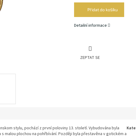
cena:
Přidat do košíku
Detailní informace
ZEPTAT SE
nskom stylu, pochází z první poloviny 13. století. Vybudována byla
Kate
íka s malou plochou na pohřbívání. Později byla přestavěna v gotickém a