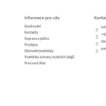
á
p
a
Informace pro vás
Konta
t
í
Gravírování
inf
Kontakty
+42
Doprava a platba
Sle
Prodejna
pa
Obchodní podmínky
Podmínky ochrany osobních údajů
Puncovní úřad