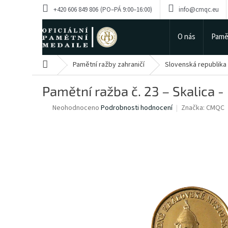
Přejít
+420 606 849 806
info@cmqc.eu
na
obsah
O nás
Pamě
Domů
Pamětní ražby zahraničí
Slovenská republika
Pamětní ražba č. 23 – Skalica 
Průměrné
Neohodnoceno
Podrobnosti hodnocení
Značka:
CMQC
hodnocení
produktu
je
0,0
z
5
hvězdiček.