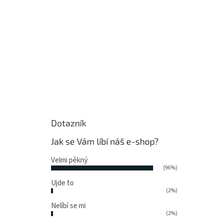
Dotazník
Jak se Vám líbí náš e-shop?
Velmi pěkný
(96%)
Ujde to
(2%)
Nelíbí se mi
(2%)