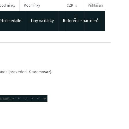
Přihlášení
 podmínky
Podmínky ochrany osobních údajů
CZK
Puncovní úřad
NÁKUPNÍ
tní medaile
Tipy na dárky
Reference partnerů
KOŠÍK
otunda (provedení: Staromosaz).