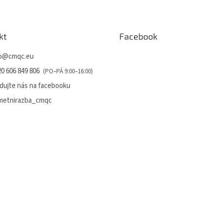
kt
Facebook
o
@
cmqc.eu
0 606 849 806
dujte nás na facebooku
metnirazba_cmqc