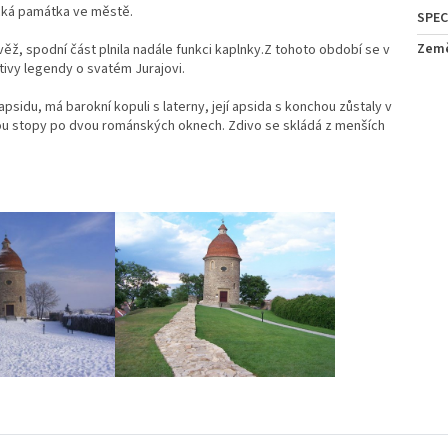
nická památka ve městě.
Zem
věž, spodní část plnila nadále funkci kaplnky.Z tohoto období se v
ivy legendy o svatém Jurajovi.
psidu, má barokní kopuli s laterny, její apsida s konchou zůstaly v
ou stopy po dvou románských oknech. Zdivo se skládá z menších