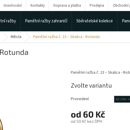
Gravírování
Kontakty
Doprava a platba
Prodejna
Obchodní
tní ražby
Pamětní ražby zahraničí
Sběratelské kolekce
Pamě
Města
Pamětní ražba č. 23 – Skalica - Rotunda
- Rotunda
Pamětní ražba č. 23 – Skalica - R
Zvolte variantu
Provedení
od
60 Kč
od
50 Kč
bez DPH
Měrná