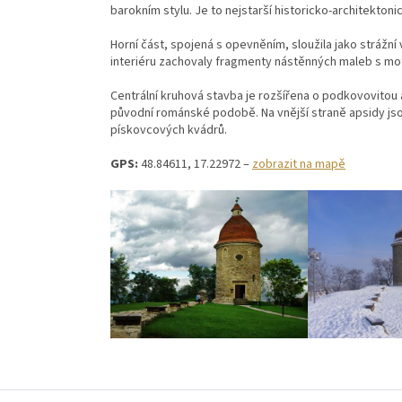
barokním stylu. Je to nejstarší historicko-architekto
Horní část, spojená s opevněním, sloužila jako strážní 
interiéru zachovaly fragmenty nástěnných maleb s mot
Centrální kruhová stavba je rozšířena o podkovovitou a
původní románské podobě. Na vnější straně apsidy js
pískovcových kvádrů.
GPS:
48.84611, 17.22972 –
zobrazit na mapě
Z