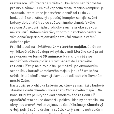
restaurace. Jižní zahrada s dětskou kavárnou nabízí prostor
pro hry a zábavu. Celková kapacita restauračního komplexu je
200 osob. Restaurace je otevřená denně od 11 do 22
hod.Jedná se o zábavný a poučný komplex sahající svými
kořeny do bohaté tradice světoznámého chmelařského
regionu. Atraktivní náplň prohlídky zaujme široké spektrum
návštěvníků. Během návštěvy tohoto turistického centra se
Vám odhalí nejedno tajemství pěstování chmele a vaření
dobrého piva.
Prohlídka začíná návštěvou
Chmelového majáku
. Do útrob
vyhlídkové věže vás dopraví výtah, uvnitř kterého čeká první
překvapení ve formě
3D animace
. Na vrcholu věže se
nachází vyhlídková plošina s rozhledem do žateckého
regionu. Přístup na tuto plošinu je možný i po obvodovém
schodišti. V koruně Chmelového majáku jsou též umístěna
světla, která okolí oznamují slavnostní události v královském
městě Žatec.
Následující je prohlídka
Labyrintu
, který se nachází v budově
starého skladu chmele v sousedství Chmelového majáku. Na
konci bludiště je ukryt poklad chmelařského regionu. Při
opouštění této sekce dochází k poklesu hladiny adrenalinu na
obvyklou úroveň. Velice zajímavou částí Chrámu je
Chmelový
orloj
, jediný svého druhu na světě, který zaujme netradičním