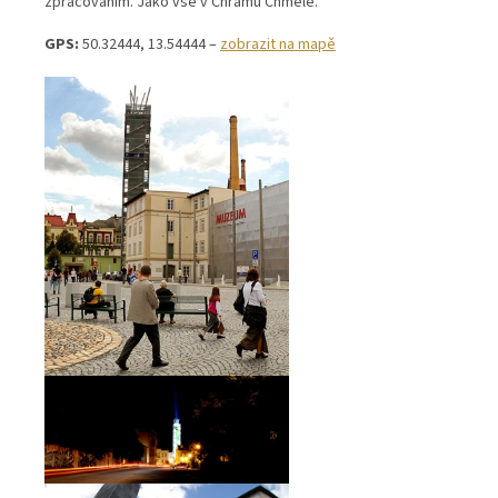
zpracováním. Jako vše v Chrámu Chmele.
GPS:
50.32444, 13.54444 –
zobrazit na mapě