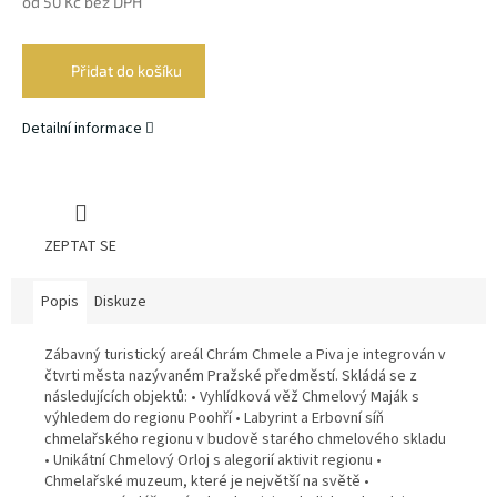
od
50 Kč
bez DPH
Měrná
cena:
Přidat do košíku
Detailní informace
ZEPTAT SE
Popis
Diskuze
Zábavný turistický areál Chrám Chmele a Piva je integrován v
čtvrti města nazývaném Pražské předměstí. Skládá se z
následujících objektů: • Vyhlídková věž Chmelový Maják s
výhledem do regionu Poohří • Labyrint a Erbovní síň
chmelařského regionu v budově starého chmelového skladu
• Unikátní Chmelový Orloj s alegorií aktivit regionu •
Chmelařské muzeum, které je největší na světě •