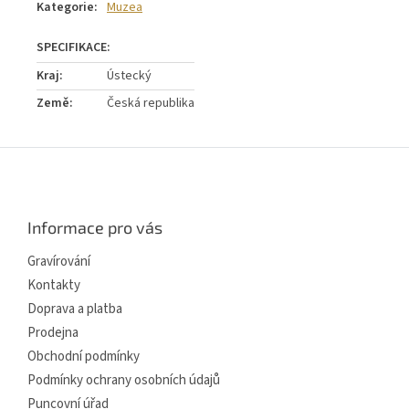
Kategorie
:
Muzea
Kraj
:
Ústecký
Země
:
Česká republika
Z
á
p
a
Informace pro vás
t
í
Gravírování
Kontakty
Doprava a platba
Prodejna
Obchodní podmínky
Podmínky ochrany osobních údajů
Puncovní úřad