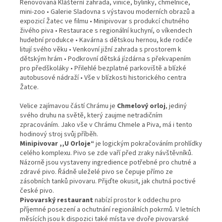
Renovovaná Klášterní zahrada, vinice, bylinky, chmelnice,
mini-zoo • Galerie Sladovna s výstavou moderních obrazů a
expozicí Žatec ve filmu • Minipivovar s produkcí chutného
živého piva • Restaurace s regionální kuchyní, o víkendech
hudební produkce • Kavárna s dětskou hernou, kde rodiče
litují svého věku • Venkovní jižní zahrada s prostorem k
dětským hrám • Podkrovní dětská jízdárna s překvapením
pro předškoláky • Přilehlé bezplatné parkoviště a blízké
autobusové nádraží • Vše v blízkosti historického centra
Žatce.
Velice zajímavou částí Chrámu je
Chmelový orloj
, jediný
svého druhu na světě, který zaujme netradičním
zpracováním. Jako vše v Chrámu Chmele a Piva, má i tento
hodinový stroj svůj příběh.
Minipivovar ,,U Orloje“
je logickým pokračováním prohlídky
celého komplexu. Pivo se zde vaří před zraky návštěvníků.
Názorně jsou vystaveny ingredience potřebné pro chutné a
zdravé pivo. Řádně uleželé pivo se čepuje přímo ze
zásobních tanků pivovaru. Přijďte okusit, jak chutná poctivé
české pivo.
Pivovarský restaurant
nabízí prostor k oddechu pro
příjemné posezení a ochutnání regionálních pokrmů. V letních
měsících jsou k dispozici také místa ve dvoře pivovarské