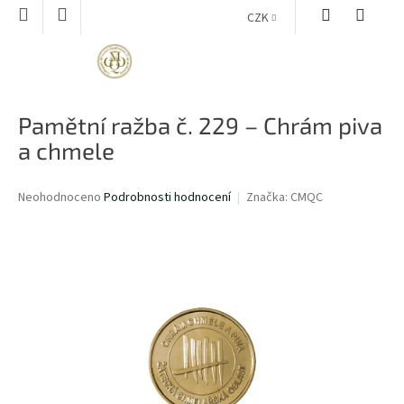
Přejít
CZK
na
obsah
NÁKUPNÍ
KOŠÍK
Pamětní ražba č. 229 – Chrám piva
a chmele
Průměrné
Neohodnoceno
Podrobnosti hodnocení
Značka:
CMQC
hodnocení
produktu
je
0,0
z
5
hvězdiček.