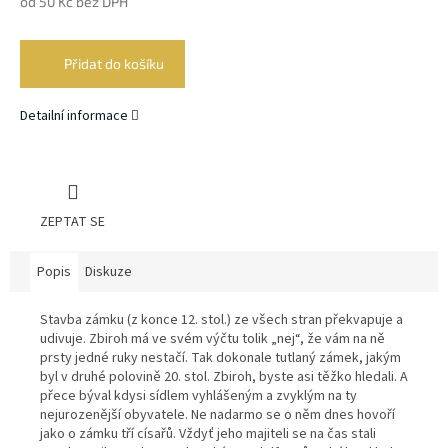
od
50 Kč
bez DPH
Měrná
cena:
Přidat do košíku
Detailní informace
ZEPTAT SE
Popis
Diskuze
Stavba zámku (z konce 12. stol.) ze všech stran překvapuje a
udivuje. Zbiroh má ve svém výčtu tolik „nej“, že vám na ně
prsty jedné ruky nestačí. Tak dokonale tutlaný zámek, jakým
byl v druhé polovině 20. stol. Zbiroh, byste asi těžko hledali. A
přece býval kdysi sídlem vyhlášeným a zvyklým na ty
nejurozenější obyvatele. Ne nadarmo se o něm dnes hovoří
jako o zámku tří císařů. Vždyť jeho majiteli se na čas stali