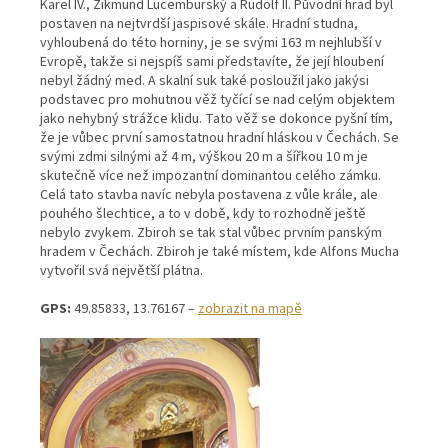
Karel IV., Zikmund Lucemburský a Rudolf II. Původní hrad byl
postaven na nejtvrdší jaspisové skále. Hradní studna,
vyhloubená do této horniny, je se svými 163 m nejhlubší v
Evropě, takže si nejspíš sami představíte, že její hloubení
nebyl žádný med. A skalní suk také posloužil jako jakýsi
podstavec pro mohutnou věž tyčící se nad celým objektem
jako nehybný strážce klidu. Tato věž se dokonce pyšní tím,
že je vůbec první samostatnou hradní hláskou v Čechách. Se
svými zdmi silnými až 4 m, výškou 20 m a šířkou 10 m je
skutečně více než impozantní dominantou celého zámku.
Celá tato stavba navíc nebyla postavena z vůle krále, ale
pouhého šlechtice, a to v době, kdy to rozhodně ještě
nebylo zvykem. Zbiroh se tak stal vůbec prvním panským
hradem v Čechách. Zbiroh je také místem, kde Alfons Mucha
vytvořil svá největší plátna.
GPS:
49.85833, 13.76167 –
zobrazit na mapě