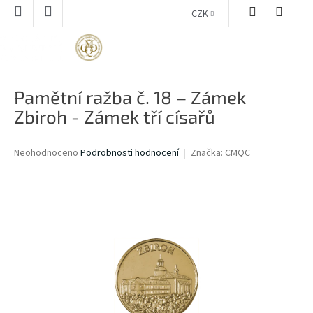
Přejít
CZK
na
obsah
NÁKUPNÍ
KOŠÍK
Pamětní ražba č. 18 – Zámek
Zbiroh - Zámek tří císařů
Průměrné
Neohodnoceno
Podrobnosti hodnocení
Značka:
CMQC
hodnocení
produktu
je
0,0
z
5
hvězdiček.