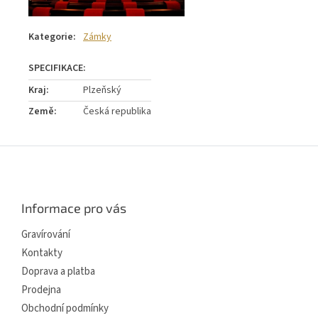
Kategorie
:
Zámky
Kraj
:
Plzeňský
Země
:
Česká republika
Z
á
p
a
Informace pro vás
t
í
Gravírování
Kontakty
Doprava a platba
Prodejna
Obchodní podmínky