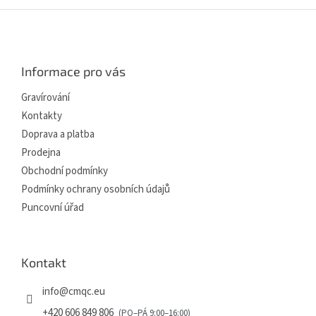
Z
á
p
a
Informace pro vás
t
í
Gravírování
Kontakty
Doprava a platba
Prodejna
Obchodní podmínky
Podmínky ochrany osobních údajů
Puncovní úřad
Kontakt
info
@
cmqc.eu
+420 606 849 806