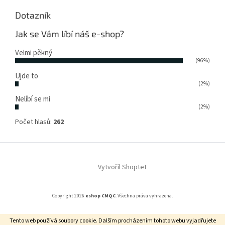
Dotazník
Jak se Vám líbí náš e-shop?
Velmi pěkný
(96%)
Ujde to
(2%)
Nelíbí se mi
(2%)
Počet hlasů:
262
Vytvořil Shoptet
Copyright 2026
eshop CMQC
. Všechna práva vyhrazena.
Tento web používá soubory cookie. Dalším procházením tohoto webu vyjadřujete
Grafický návrh vytvořil a na Shoptet implementoval
Tomáš Hlad
&