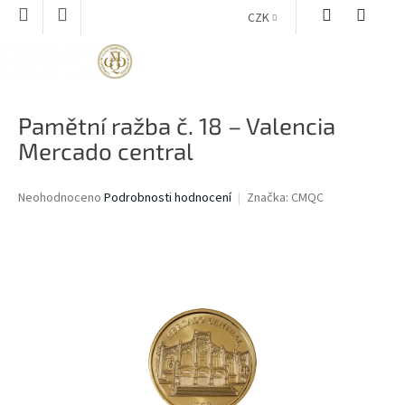
Přejít
CZK
na
obsah
NÁKUPNÍ
KOŠÍK
Pamětní ražba č. 18 – Valencia
Mercado central
Průměrné
Neohodnoceno
Podrobnosti hodnocení
Značka:
CMQC
hodnocení
produktu
je
0,0
z
5
hvězdiček.