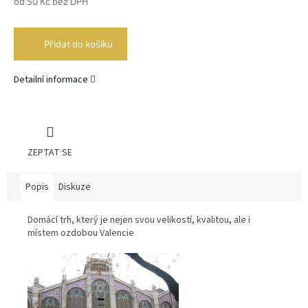
od
50 Kč
bez DPH
Měrná
cena:
Přidat do košíku
Detailní informace
ZEPTAT SE
Popis
Diskuze
Domácí trh, který je nejen svou velikostí, kvalitou, ale i
místem ozdobou Valencie