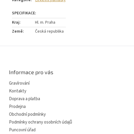
Kraj
:
Hl. m. Praha
Země
:
Česká republika
Z
á
p
a
Informace pro vás
t
í
Gravírování
Kontakty
Doprava a platba
Prodejna
Obchodní podmínky
Podmínky ochrany osobních údajů
Puncovní úřad