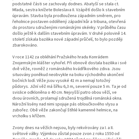
podstatné části se zachovaly dodnes. Abatyší se stala ct.
Mlada, sestra knížete Boleslava II. Vzápětí došlo k stavebním
úpravám. Stavba byla prodloužena západním směrem, pro
řeholnice postaven oddělený západní kůr a tribuna, otevřená
do prostoru sdruženými románskými okénky. V průběhu času
došlo ještě k dalším stavebním úpravám. V druhé polovině 14.
století získala bazilika nové západní průčelí, to bylo později
zbarokováno.
V roce 1142 za obléhání Pražského hradu Konrádem
Znojemským klášter vyhořel. Při obnově dostala bazilika i své
dvě věže, rovněž z románského kvádříkového zdiva. Jsou
situovány poněkud neobvykle na boku východního ukončení
bočních lodí. Věže jsou vysoké 41 m a nemají totožný
půdorys. Jižní věž má šířku 6,3 m, severní pouze 5 m. Ta je od
svislice odkloněna o 40 cm. Nejvyšší patro obou věží, ve
dvou úrovních, prolamují sdružená trojdílná románská okna.
Nárožní lisény nad nimi spojuje pás obloučkového vlysu a
zubořez. Obě věže zakončují štíhlé kamenné helmice, na
vrcholku s křížem.
Zvony dnes na věžích nejsou, byly rekvírovány za I. a II.
světové války. Výjimkou zůstal pouze zvon z roku 1550 od