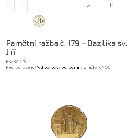
Přejít
CZK
na
obsah
NÁKUPNÍ
KOŠÍK
Pamětní ražba č. 179 – Bazilika sv.
Jiří
RAZBA-179
Průměrné
Neohodnoceno
Podrobnosti hodnocení
Značka:
CMQC
hodnocení
produktu
je
0,0
z
5
hvězdiček.