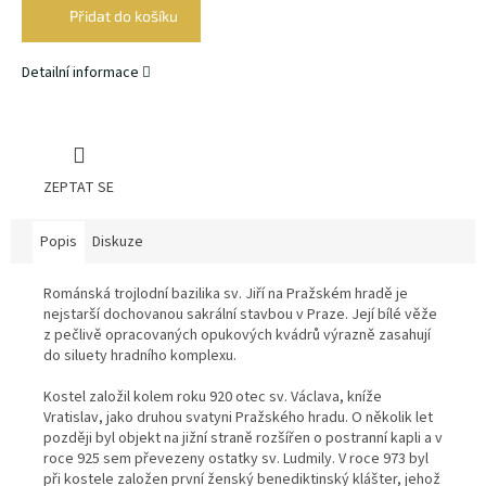
Přidat do košíku
Detailní informace
ZEPTAT SE
Popis
Diskuze
Románská trojlodní bazilika sv. Jiří na Pražském hradě je
nejstarší dochovanou sakrální stavbou v Praze. Její bílé věže
z pečlivě opracovaných opukových kvádrů výrazně zasahují
do siluety hradního komplexu.
Kostel založil kolem roku 920 otec sv. Václava, kníže
Vratislav, jako druhou svatyni Pražského hradu. O několik let
později byl objekt na jižní straně rozšířen o postranní kapli a v
roce 925 sem převezeny ostatky sv. Ludmily. V roce 973 byl
při kostele založen první ženský benediktinský klášter, jehož