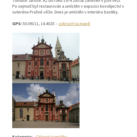
Tomáše Jaroše. Až do roku 1974 zůstal zavěšen v jižní věži.
Po sejmutí byl restaurován a umístěn v expozici kovolijectví v
suterénu Prašné věže. Dnes je umístěn v interiéru baziliky.
GPS:
50.09111, 14.4025 –
zobrazit na mapě
Kategorie
:
Církevní památky