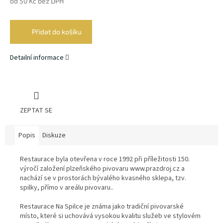
od
50 Kč
bez DPH
Měrná
cena:
Přidat do košíku
Detailní informace
ZEPTAT SE
Popis
Diskuze
Restaurace byla otevřena v roce 1992 při příležitosti 150.
výročí založení plzeňského pivovaru www.prazdroj.cz a
nachází se v prostorách bývalého kvasného sklepa, tzv.
spilky, přímo v areálu pivovaru..
Restaurace Na Spilce je známa jako tradiční pivovarské
místo, které si uchovává vysokou kvalitu služeb ve stylovém