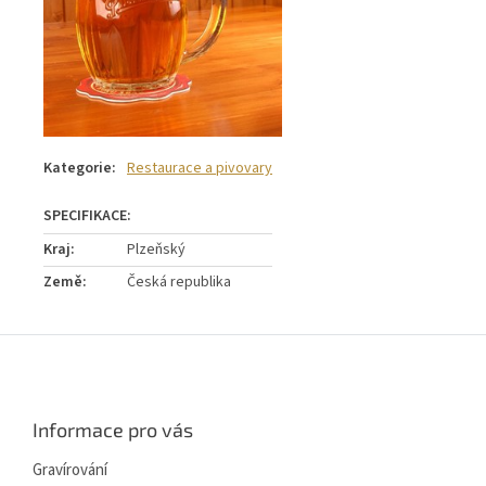
Kategorie
:
Restaurace a pivovary
Kraj
:
Plzeňský
Země
:
Česká republika
Z
á
p
a
Informace pro vás
t
í
Gravírování