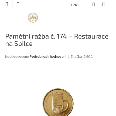
Přejít
CZK
na
obsah
NÁKUPNÍ
KOŠÍK
Pamětní ražba č. 174 – Restaurace
na Spilce
Průměrné
Neohodnoceno
Podrobnosti hodnocení
Značka:
CMQC
hodnocení
produktu
je
0,0
z
5
hvězdiček.