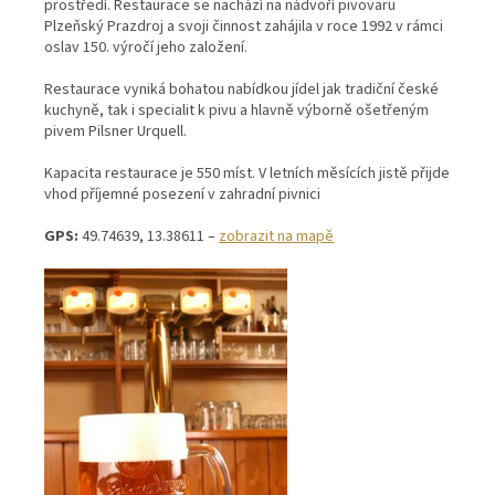
prostředí. Restaurace se nachází na nádvoří pivovaru
Plzeňský Prazdroj a svoji činnost zahájila v roce 1992 v rámci
oslav 150. výročí jeho založení.
Restaurace vyniká bohatou nabídkou jídel jak tradiční české
kuchyně, tak i specialit k pivu a hlavně výborně ošetřeným
pivem Pilsner Urquell.
Kapacita restaurace je 550 míst. V letních měsících jistě přijde
vhod příjemné posezení v zahradní pivnici
GPS:
49.74639, 13.38611 –
zobrazit na mapě