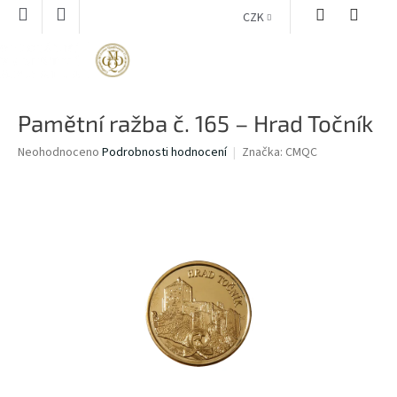
Přejít
CZK
na
obsah
NÁKUPNÍ
KOŠÍK
Pamětní ražba č. 165 – Hrad Točník
Průměrné
Neohodnoceno
Podrobnosti hodnocení
Značka:
CMQC
hodnocení
produktu
je
0,0
z
5
hvězdiček.