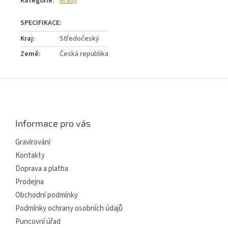
Kategorie
:
Hrady
Kraj
:
Středočeský
Země
:
Česká republika
Z
á
p
a
Informace pro vás
t
í
Gravírování
Kontakty
Doprava a platba
Prodejna
Obchodní podmínky
Podmínky ochrany osobních údajů
Puncovní úřad