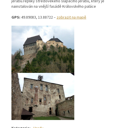
jeřábu.repliky středověkého šlapacího jeřábu, který je
nainstalován na vnější fasádě Královského paláce
GPS:
49.89083, 13.88722 –
zobrazit na mapě