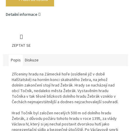
Detailní informace
ZEPTAT SE
Popis
Diskuze
Zříceniny hradu na Zámecké hoře (osídlené již v době
Halštatské) na horním konci skalnatého žebra, na jehož
dolním zakončení stojí hrad Žebrák. Hrady se nacházejí nad
obcí Točník, nedaleko města Žebrák. Vystavěním hradu
Točníka v tak těsné blízkosti dolního hradu Žebrák vzniklo v
Čechách nejmajestátnější a dodnes nejzachovalejší souhradí.
Hrad Točník byl založen necelých 500 m od dolního hradu
Žebrák, z důvodu požáru tohoto hradu v roce 1395, za vlády
Václava IV, který si jej nechal postavit dvorskou hutí jako
reprezentační sídlo a bezpečné útočiště. Po Václavově smrti