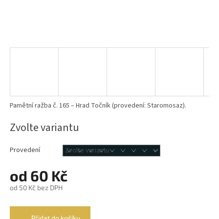
Pamětní ražba č. 165 – Hrad Točník (provedení: Staromosaz).
Zvolte variantu
Provedení
od
60 Kč
od
50 Kč
bez DPH
Měrná
cena:
Přidat do košíku