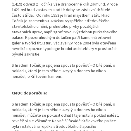
(1419) odvezl z Točníka vše drahocenné král Zikmund. V roce
1421 byl hrad zastaven a od té doby se zástavní držitelé
často střídali. Od roku 1953 je hrad majetkem státu.Hrad
Točník je znamenitou ukázkou vyspělého středověkého
stavitelského umění, prolnutého prvky pozdějších
stavebních úprav, např. sgrafitovou výzdobou purkrabského
paláce. K pozoruhodným detailům patří kamenná erbovní
galerie tvořící titulaturu Václava IV.V roce 2004 byla otevřena
nevelká expozice typologie hradní architektury v prostorách
bývalé sakristie.
S hradem Točník je spojena spousta pověstí - O bílé paní, o
pokladu, který je tam někde ukrytý a dodnes ho nikdo
nenašel, o Křížovém kameni...
CMQC doporučuje:
S hradem Točník je spojena spousta pověstí - O bílé paní, o
pokladu, který je tam někde ukrytý a dodnes ho nikdo
nenašel, můžete se pokusit odhalit tajemství a poklad nalézt,
rovněž si ale všimněte Na vnější fasádě Královského paláce
byla instalována replika středověkého šlapacího