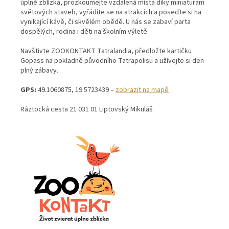
úplně zblízka, prozkoumejte vzdálená místa díky miniaturám
světových staveb, vyřádíte se na atrakcích a poseďte si na
vynikající kávě, či skvělém obědě. U nás se zabaví parta
dospělých, rodina i děti na školním výletě.
Navštivte ZOOKONTAKT Tatralandia, předložte kartičku
Gopass na pokladně původního Tatrapolisu a užívejte si den
plný zábavy.
GPS:
49.1060875, 19.5723439 –
zobrazit na mapě
Ráztocká cesta 21 031 01 Liptovský Mikuláš