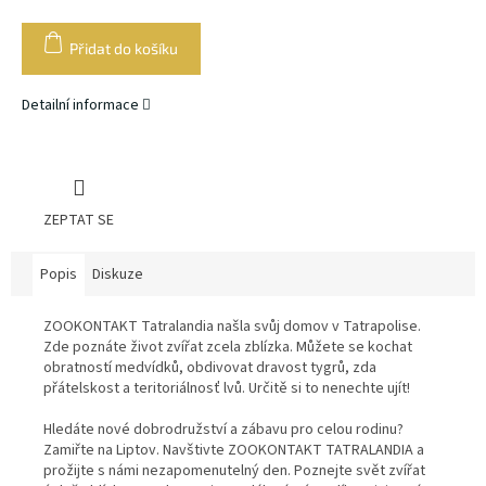
Měrná
cena:
Přidat do košíku
Detailní informace
ZEPTAT SE
Popis
Diskuze
ZOOKONTAKT Tatralandia našla svůj domov v Tatrapolise.
Zde poznáte život zvířat zcela zblízka. Můžete se kochat
obratností medvídků, obdivovat dravost tygrů, zda
přátelskost a teritoriálnosť lvů. Určitě si to nenechte ujít!
Hledáte nové dobrodružství a zábavu pro celou rodinu?
Zamiřte na Liptov. Navštivte ZOOKONTAKT TATRALANDIA a
prožijte s námi nezapomenutelný den. Poznejte svět zvířat