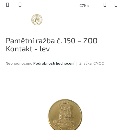
Přejít
CZK
na
obsah
NÁKUPNÍ
KOŠÍK
Pamětní ražba č. 150 – ZOO
Kontakt - lev
Průměrné
Neohodnoceno
Podrobnosti hodnocení
Značka:
CMQC
hodnocení
produktu
je
0,0
z
5
hvězdiček.