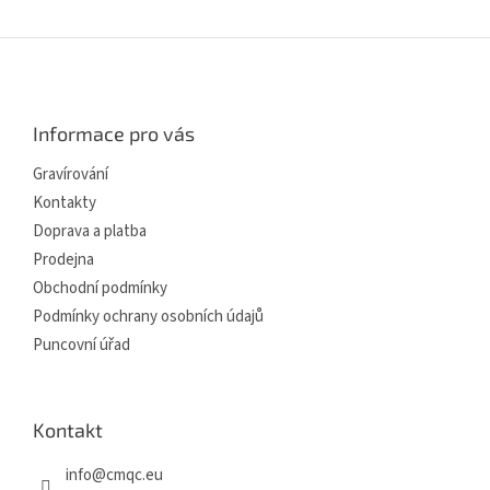
Z
á
p
a
Informace pro vás
t
í
Gravírování
Kontakty
Doprava a platba
Prodejna
Obchodní podmínky
Podmínky ochrany osobních údajů
Puncovní úřad
Kontakt
info
@
cmqc.eu