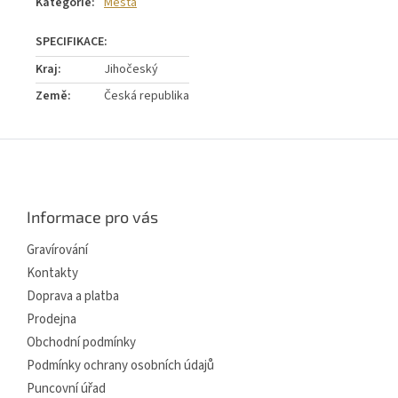
Kategorie
:
Města
Kraj
:
Jihočeský
Země
:
Česká republika
Z
á
p
a
Informace pro vás
t
í
Gravírování
Kontakty
Doprava a platba
Prodejna
Obchodní podmínky
Podmínky ochrany osobních údajů
Puncovní úřad