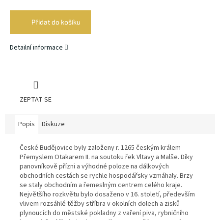
Měrná
cena:
Přidat do košíku
Detailní informace
ZEPTAT SE
Popis
Diskuze
České Budějovice byly založeny r. 1265 českým králem
Přemyslem Otakarem II. na soutoku řek Vltavy a Malše. Díky
panovníkově přízni a výhodné poloze na dálkových
obchodních cestách se rychle hospodářsky vzmáhaly. Brzy
se staly obchodním a řemeslným centrem celého kraje.
Největšího rozkvětu bylo dosaženo v 16. století, především
vlivem rozsáhlé těžby stříbra v okolních dolech a zisků
plynoucích do městské pokladny z vaření piva, rybničního