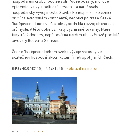
hospodaření či obchodu se solí. Pouze požáry, morové
epidemie, války a politická nestabilita narušovaly
hospodářský vývoj města. Stavba koněspřežní železnice,
první na evropském kontinentě, vedoucí po trase České
Budějovice – Linec v 19. století, podnítila rozvoj obchodu a
průmyslu. V této době vznikaly významné továrny, které
fungují až dodnes, např. továrna Hardtmuth, světově proslulé
pivovary Budvar a Samson.
České Budějovice během svého vývoje vyrostly ve
skutečnou hospodářskou i kulturní metropoli jižních Čech.
GPS:
48.9743119, 14.4731256 –
zobrazit na mapě