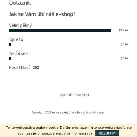
Dotazník
Jak se Vám líbí náš e-shop?
Velmi pěkný
(96%)
Ujde to
(2%)
Nelíbí se mi
(2%)
Počet hlasů:
262
Vytvořil Shoptet
Copyright 2026
eshop CMQC
. Všechna práva vyhrazena.
Tento web používá soubory cookie. Dalším procházením tohoto webu vyjadřujete
Grafický návrh vytvořil a na Shoptet implementoval
Tomáš Hlad
&
souhlas s jejich používáním.. Více informací
zde
.
ROZUMÍM
Shopteťák.cz