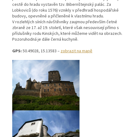
cestě do hradu vystavěn tzv. Bibernštejnský palác. Za
Lobkoviců (do roku 1576) vznikly v předhradí hospodářské
budovy, opevněné a přičleněné k vlastnímu hradu.
V rozlehlých síních návštěvníky zaujmou především četné
zbraně ze 17. až 19. století, které však nesouvisejí přímo s
příslušníky rodu Kinských, které můžeme vidět na obrazech.
Pozoruhodná je dále černá kuchyně.
GPS:
50.49028, 15.13583 –
zobrazit na mapě