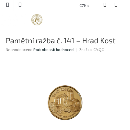
Přejít
CZK
na
obsah
NÁKUPNÍ
KOŠÍK
Pamětní ražba č. 141 – Hrad Kost
Průměrné
Neohodnoceno
Podrobnosti hodnocení
Značka:
CMQC
hodnocení
produktu
je
0,0
z
5
hvězdiček.