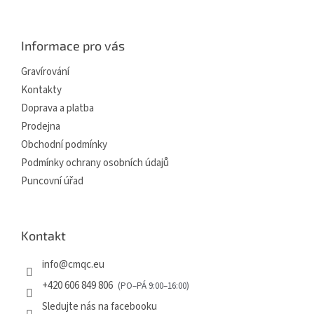
á
p
a
Informace pro vás
t
í
Gravírování
Kontakty
Doprava a platba
Prodejna
Obchodní podmínky
Podmínky ochrany osobních údajů
Puncovní úřad
Kontakt
info
@
cmqc.eu
+420 606 849 806
Sledujte nás na facebooku