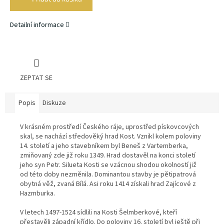
Detailní informace
ZEPTAT SE
Popis
Diskuze
V krásném prostředí Českého ráje, uprostřed pískovcových
skal, se nachází středověký hrad Kost. Vznikl kolem poloviny
14. století a jeho stavebníkem byl Beneš z Vartemberka,
zmiňovaný zde již roku 1349. Hrad dostavěl na konci století
jeho syn Petr. Silueta Kosti se vzácnou shodou okolností již
od této doby nezměnila. Dominantou stavby je pětipatrová
obytná věž, zvaná Bílá. Asi roku 1414 získali hrad Zajícové z
Hazmburka.
V letech 1497-1524 sídlili na Kosti Šelmberkové, kteří
přestavěli západní křídlo. Do poloviny 16. století byl ještě při