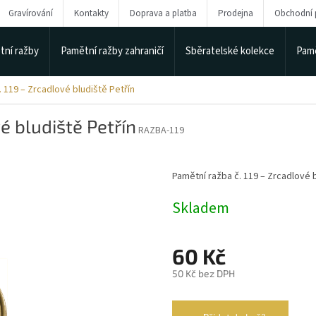
Gravírování
Kontakty
Doprava a platba
Prodejna
Obchodní
tní ražby
Pamětní ražby zahraničí
Sběratelské kolekce
Pamě
 119 – Zrcadlové bludiště Petřín
é bludiště Petřín
RAZBA-119
Pamětní ražba č. 119 – Zrcadlové b
Skladem
60 Kč
50 Kč bez DPH
Měrná
cena: