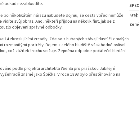
mě pokud nezabloudíte.
Kraj
:
kde po několikátém nárazu nabudete dojmu, že cesta vpřed nemůže
idíte svůj obraz. Ano, někteří přijdou na několik fint, jak se z
Zem
 kouzlo objevení správné odbočky.
 14 zkreslujícími zrcadly. Zde se z hubených stávají tlustí či z malých
mi rozmanitými portréty. Dojem z celého bludiště však hodně ovlivní
no, což zážitek trochu snižuje. Zejména odpadne počáteční hledání
dováno podle projektu architekta Wiehla pro pražskou Jubilejní
 Vyšehradě známé jako Špička. V roce 1893 bylo přestěhováno na