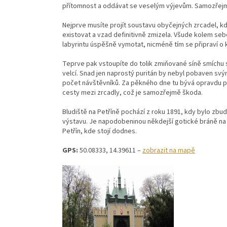
přítomnost a oddávat se veselým výjevům. Samozřej
Nejprve musíte projít soustavu obyčejných zrcadel, 
existovat a vzad definitivně zmizela. Všude kolem sebe v
labyrintu úspěšně vymotat, nicméně tím se připraví o
Teprve pak vstoupíte do tolik zmiňované síně smíchu se
velcí. Snad jen naprostý puritán by nebyl pobaven svý
počet návštěvníků. Za pěkného dne tu bývá opravdu pl
cesty mezi zrcadly, což je samozřejmě škoda.
Bludiště na Petříně pochází z roku 1891, kdy bylo zbu
výstavu. Je napodobeninou někdejší gotické bráně na
Petřín, kde stojí dodnes.
GPS:
50.08333, 14.39611 –
zobrazit na mapě