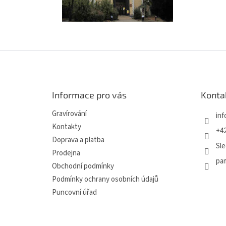
Z
á
p
a
Informace pro vás
Konta
t
í
Gravírování
inf
Kontakty
+42
Doprava a platba
Sle
Prodejna
pa
Obchodní podmínky
Podmínky ochrany osobních údajů
Puncovní úřad