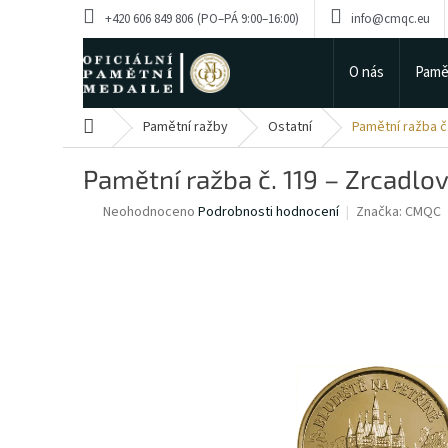
Přejít
+420 606 849 806
info@cmqc.eu
na
obsah
O nás
Pamě
Domů
Pamětní ražby
Ostatní
Pamětní ražba č.
Pamětní ražba č. 119 – Zrcadlov
Průměrné
Neohodnoceno
Podrobnosti hodnocení
Značka:
CMQC
hodnocení
produktu
je
0,0
z
5
hvězdiček.