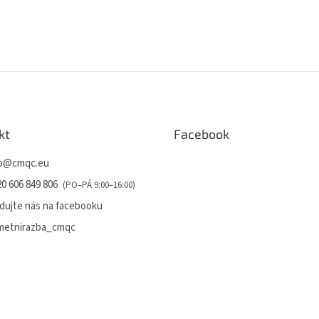
kt
Facebook
o
@
cmqc.eu
0 606 849 806
dujte nás na facebooku
metnirazba_cmqc