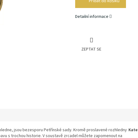
Přidat do košíku
Detailní informace
ZEPTAT SE
oledne, jsou bezesporu Petřínské sady. Kromě proslavené rozhledny
Kate
bavu s trochou historie. V soustavě zrcadel můžete zapomenout na