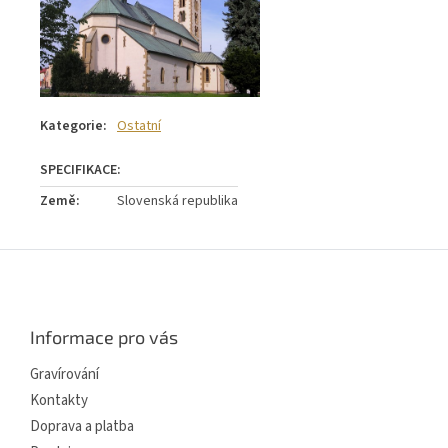
Kategorie
:
Ostatní
Země
:
Slovenská republika
Z
á
p
a
Informace pro vás
t
í
Gravírování
Kontakty
Doprava a platba