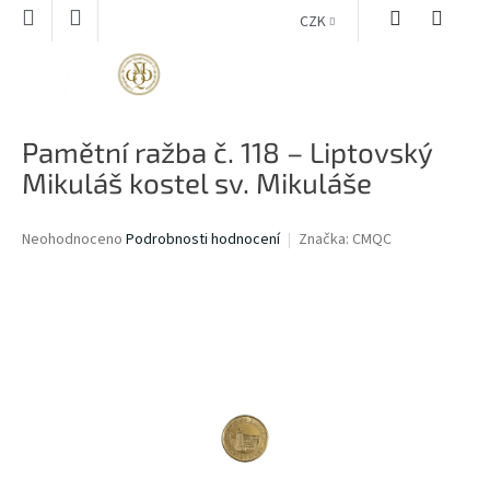
Přejít
CZK
na
obsah
NÁKUPNÍ
KOŠÍK
Pamětní ražba č. 118 – Liptovský
Mikuláš kostel sv. Mikuláše
Průměrné
Neohodnoceno
Podrobnosti hodnocení
Značka:
CMQC
hodnocení
produktu
je
0,0
z
5
hvězdiček.