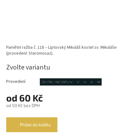
Pamětní ražba č. 118 – Liptovský Mikuláš kostel sv. Mikuláše
(provedení: Staromosaz).
Zvolte variantu
Provedení
od
60 Kč
od
50 Kč
bez DPH
Měrná
cena:
Přidat do košíku