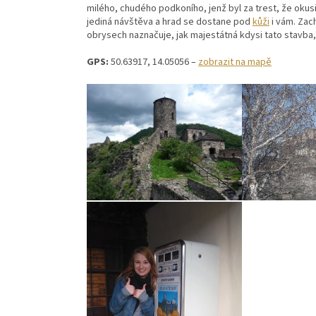
milého, chudého podkoního, jenž byl za trest, že okusi
jediná návštěva a hrad se dostane pod
kůži
i vám. Zac
obrysech naznačuje, jak majestátná kdysi tato stavba,
GPS:
50.63917, 14.05056 –
zobrazit na mapě