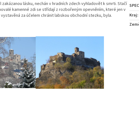
l zakázanou lásku, nechán v hradních zdech vyhladovět k smrti. Stačí
hovalé kamenné zdi se střídají z rozbořeným opevněním, které jen v
Kraj
:
 vystavěná za účelem chránit labskou obchodní stezku, byla.
Zem