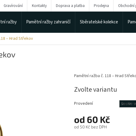
Gravírování
Kontakty
Doprava a platba
Prodejna
Obchodní
tní ražby
Pamětní ražby zahraničí
Sběratelské kolekce
Pamě
118 – Hrad Střekov
řekov
Pamětní ražba č. 118 – Hrad Střek
Zvolte variantu
Provedení
od
60 Kč
od
50 Kč
bez DPH
Měrná