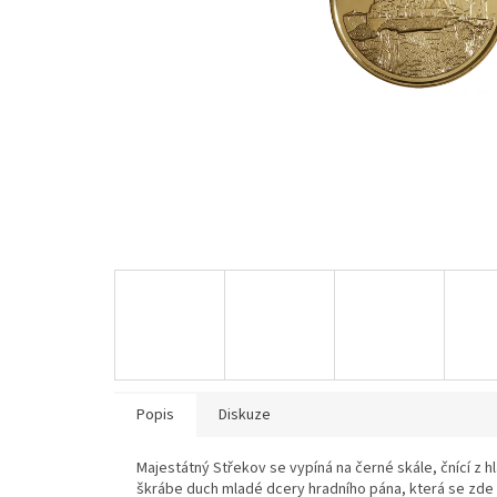
Popis
Diskuze
Majestátný Střekov se vypíná na černé skále, čnící z h
škrábe duch mladé dcery hradního pána, která se zde 