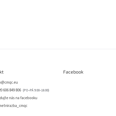
kt
Facebook
o
@
cmqc.eu
0 606 849 806
dujte nás na facebooku
metnirazba_cmqc