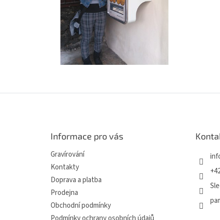
Z
á
p
a
Informace pro vás
Konta
t
í
Gravírování
inf
Kontakty
+42
Doprava a platba
Sle
Prodejna
pa
Obchodní podmínky
Podmínky ochrany osobních údajů