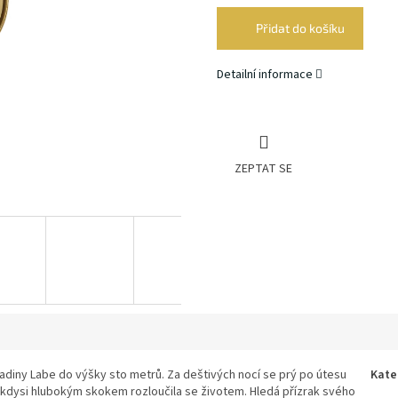
cena:
Přidat do košíku
Detailní informace
ZEPTAT SE
ladiny Labe do výšky sto metrů. Za deštivých nocí se prý po útesu
Kate
kdysi hlubokým skokem rozloučila se životem. Hledá přízrak svého