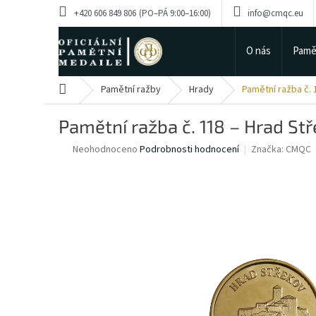
Přejít
+420 606 849 806
info@cmqc.eu
na
obsah
O nás
Pamě
Domů
Pamětní ražby
Hrady
Pamětní ražba č. 
Pamětní ražba č. 118 – Hrad St
Průměrné
Neohodnoceno
Podrobnosti hodnocení
Značka:
CMQC
hodnocení
produktu
je
0,0
z
5
hvězdiček.