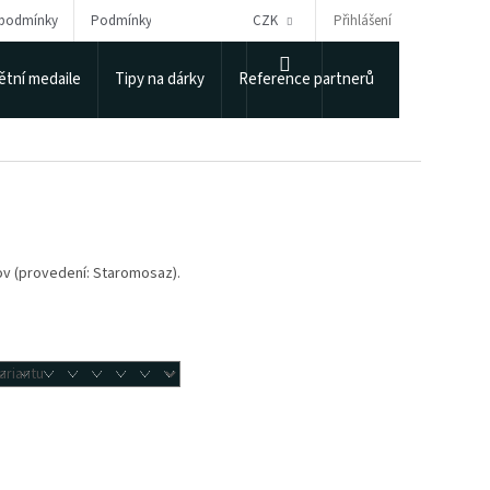
Přihlášení
 podmínky
Podmínky ochrany osobních údajů
CZK
Puncovní úřad
NÁKUPNÍ
tní medaile
Tipy na dárky
Reference partnerů
KOŠÍK
ov (provedení: Staromosaz).