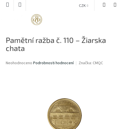
Přejít
CZK
na
obsah
NÁKUPNÍ
KOŠÍK
Pamětní ražba č. 110 – Žiarska
chata
Průměrné
Neohodnoceno
Podrobnosti hodnocení
Značka:
CMQC
hodnocení
produktu
je
0,0
z
5
hvězdiček.