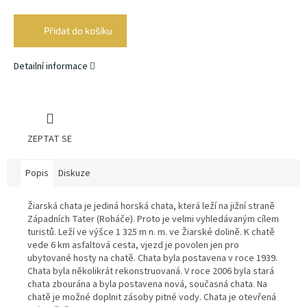
Měrná
cena:
Přidat do košíku
Detailní informace
ZEPTAT SE
Popis
Diskuze
Žiarská chata je jediná horská chata, která leží na jižní straně
Západních Tater (Roháče). Proto je velmi vyhledávaným cílem
turistů. Leží ve výšce 1 325 m n. m. ve Žiarské dolině. K chatě
vede 6 km asfaltová cesta, vjezd je povolen jen pro
ubytované hosty na chatě. Chata byla postavena v roce 1939.
Chata byla několikrát rekonstruovaná. V roce 2006 byla stará
chata zbourána a byla postavena nová, současná chata. Na
chatě je možné doplnit zásoby pitné vody. Chata je otevřená