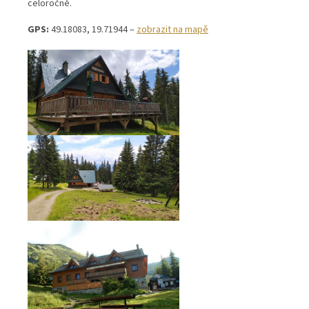
celoročně.
GPS:
49.18083, 19.71944 –
zobrazit na mapě