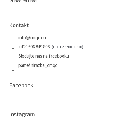
Puncovní úřad
Kontakt
info
@
cmqc.eu
+420 606 849 806
Sledujte nás na facebooku
pametnirazba_cmqc
Facebook
Instagram