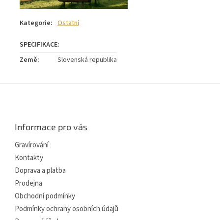
Kategorie
:
Ostatní
Země
:
Slovenská republika
Z
á
p
a
Informace pro vás
t
í
Gravírování
Kontakty
Doprava a platba
Prodejna
Obchodní podmínky
Podmínky ochrany osobních údajů