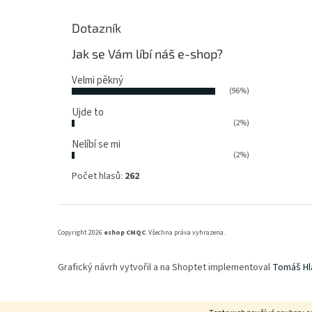
Dotazník
Jak se Vám líbí náš e-shop?
Velmi pěkný
(96%)
Ujde to
(2%)
Nelíbí se mi
(2%)
Počet hlasů:
262
Copyright 2026
eshop CMQC
. Všechna práva vyhrazena.
Grafický návrh vytvořil a na Shoptet implementoval
Tomáš Hl