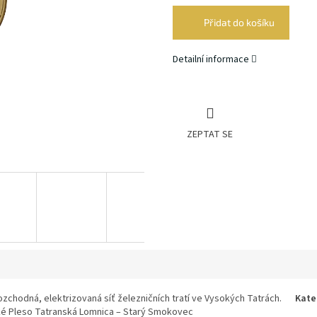
cena:
Přidat do košíku
Detailní informace
ZEPTAT SE
ozchodná, elektrizovaná síť železničních tratí ve Vysokých Tatrách.
Kate
ké Pleso Tatranská Lomnica – Starý Smokovec