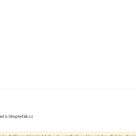
ad
&
Shopteťák.cz