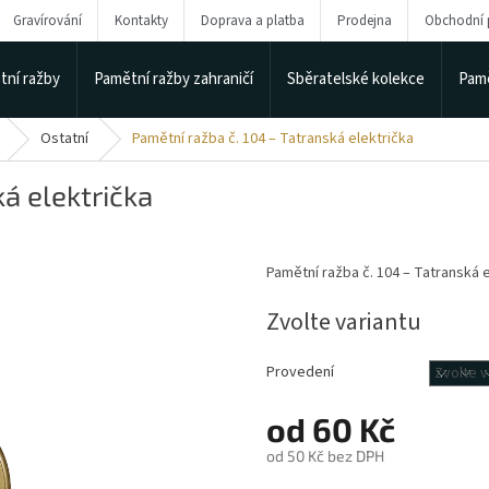
Gravírování
Kontakty
Doprava a platba
Prodejna
Obchodní
tní ražby
Pamětní ražby zahraničí
Sběratelské kolekce
Pamě
Ostatní
Pamětní ražba č. 104 – Tatranská električka
á električka
Pamětní ražba č. 104 – Tatranská 
Zvolte variantu
Provedení
od
60 Kč
od
50 Kč
bez DPH
Měrná