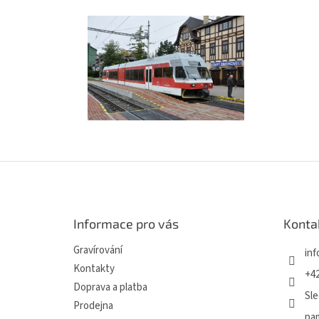
Z
á
p
a
Informace pro vás
Konta
t
í
Gravírování
inf
Kontakty
+42
Doprava a platba
Sle
Prodejna
pa