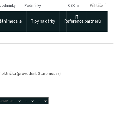
Přihlášení
 podmínky
Podmínky ochrany osobních údajů
CZK
Puncovní úřad
NÁKUPNÍ
tní medaile
Tipy na dárky
Reference partnerů
KOŠÍK
električka (provedení: Staromosaz).