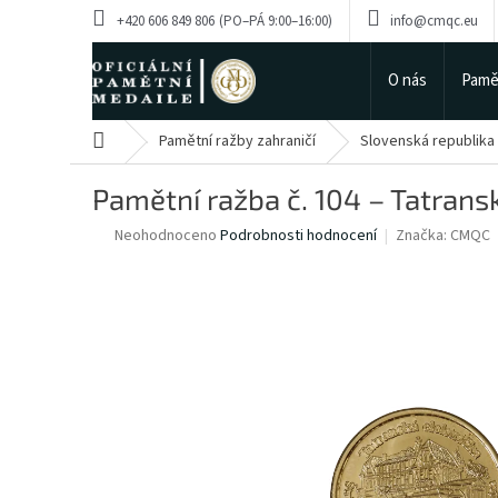
Přejít
+420 606 849 806
info@cmqc.eu
na
obsah
O nás
Pamě
Domů
Pamětní ražby zahraničí
Slovenská republika
Pamětní ražba č. 104 – Tatransk
Průměrné
Neohodnoceno
Podrobnosti hodnocení
Značka:
CMQC
hodnocení
produktu
je
0,0
z
5
hvězdiček.