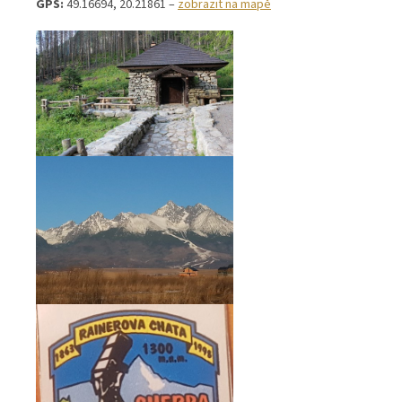
GPS:
49.16694, 20.21861 –
zobrazit na mapě