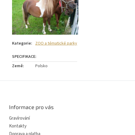
Kategorie
:
ZOO a tématické parky
Země
:
Polsko
Z
á
p
a
Informace pro vás
t
í
Gravírování
Kontakty
Doprava a platba