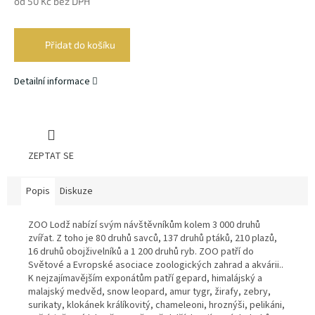
od
50 Kč
bez DPH
Měrná
cena:
Přidat do košíku
Detailní informace
ZEPTAT SE
Popis
Diskuze
ZOO Lodž nabízí svým návštěvníkům kolem 3 000 druhů
zvířat. Z toho je 80 druhů savců, 137 druhů ptáků, 210 plazů,
16 druhů obojživelníků a 1 200 druhů ryb. ZOO patří do
Světové a Evropské asociace zoologických zahrad a akvárii..
K nejzajímavějším exponátům patří gepard, himalájský a
malajský medvěd, snow leopard, amur tygr, žirafy, zebry,
surikaty, klokánek králíkovitý, chameleoni, hroznýši, pelikáni,