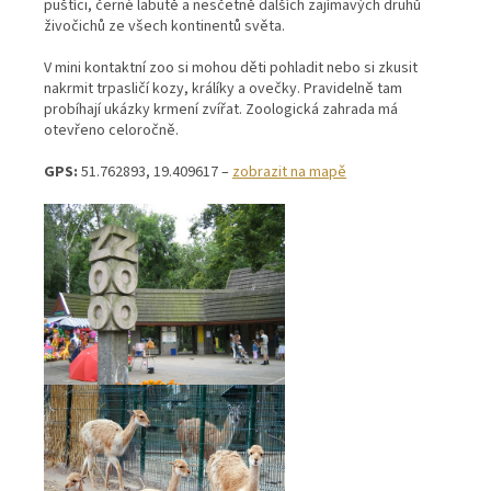
puštíci, černé labutě a nesčetně dalších zajímavých druhů
živočichů ze všech kontinentů světa.
V mini kontaktní zoo si mohou děti pohladit nebo si zkusit
nakrmit trpasličí kozy, králíky a ovečky. Pravidelně tam
probíhají ukázky krmení zvířat. Zoologická zahrada má
otevřeno celoročně.
GPS:
51.762893, 19.409617 –
zobrazit na mapě