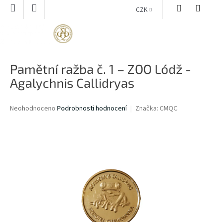
Přejít
CZK
na
obsah
NÁKUPNÍ
KOŠÍK
Pamětní ražba č. 1 – ZOO Lódž -
Agalychnis Callidryas
Průměrné
Neohodnoceno
Podrobnosti hodnocení
Značka:
CMQC
hodnocení
produktu
je
0,0
z
5
hvězdiček.