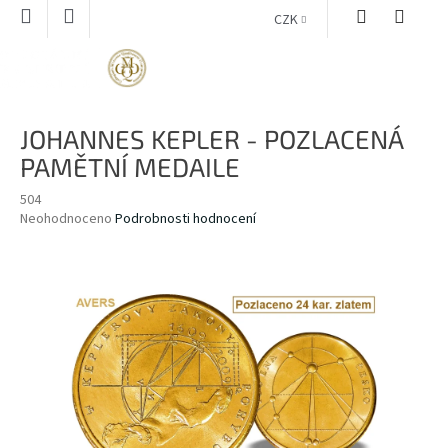
Přejít
CZK
na
obsah
NÁKUPNÍ
KOŠÍK
JOHANNES KEPLER - POZLACENÁ
PAMĚTNÍ MEDAILE
504
Průměrné
Neohodnoceno
Podrobnosti hodnocení
hodnocení
produktu
je
0,0
z
5
hvězdiček.