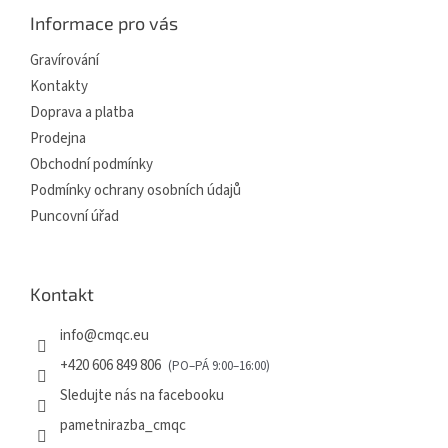
a
Informace pro vás
t
í
Gravírování
Kontakty
Doprava a platba
Prodejna
Obchodní podmínky
Podmínky ochrany osobních údajů
Puncovní úřad
Kontakt
info
@
cmqc.eu
+420 606 849 806
Sledujte nás na facebooku
pametnirazba_cmqc