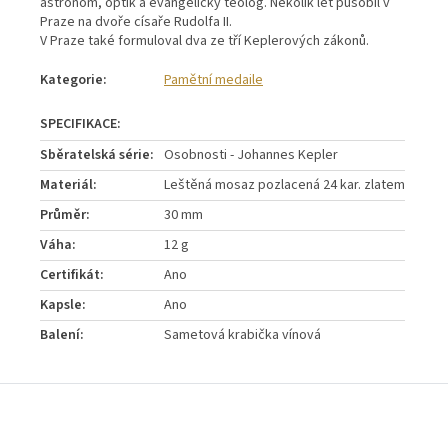
astronom, optik a evangelický teolog. Několik let působil v
Praze na dvoře císaře Rudolfa II.
V Praze také formuloval dva ze tří Keplerových zákonů.
Kategorie
:
Pamětní medaile
Sběratelská série
:
Osobnosti - Johannes Kepler
Materiál
:
Leštěná mosaz pozlacená 24 kar. zlatem
Průměr
:
30 mm
Váha
:
12 g
Certifikát
:
Ano
Kapsle
:
Ano
Balení
:
Sametová krabička vínová
Z
á
p